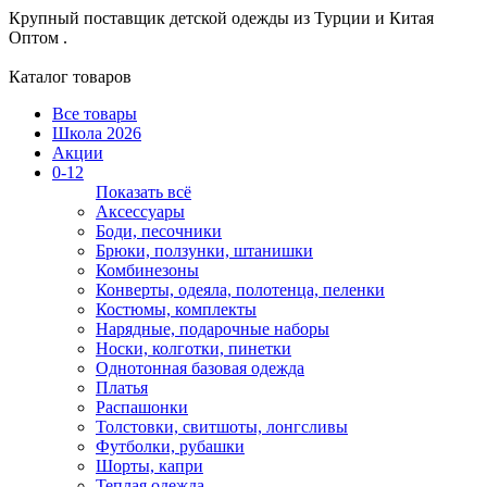
Крупный поставщик детской одежды из
Турции и Китая
Оптом .
Каталог товаров
Все товары
Школа 2026
Акции
0-12
Показать всё
Аксессуары
Боди, песочники
Брюки, ползунки, штанишки
Комбинезоны
Конверты, одеяла, полотенца, пеленки
Костюмы, комплекты
Нарядные, подарочные наборы
Носки, колготки, пинетки
Однотонная базовая одежда
Платья
Распашонки
Толстовки, свитшоты, лонгсливы
Футболки, рубашки
Шорты, капри
Теплая одежда