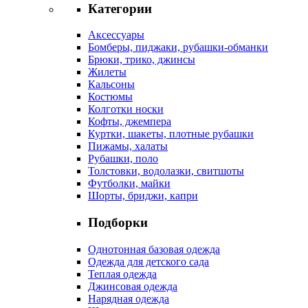
Категории
Аксессуары
Бомберы, пиджаки, рубашки-обманки
Брюки, трико, джинсы
Жилеты
Кальсоны
Костюмы
Колготки носки
Кофты, джемпера
Куртки, шакеты, плотные рубашки
Пижамы, халаты
Рубашки, поло
Толстовки, водолазки, свитшоты
Футболки, майки
Шорты, бриджи, капри
Подборки
Однотонная базовая одежда
Одежда для детского сада
Теплая одежда
Джинсовая одежда
Нарядная одежда