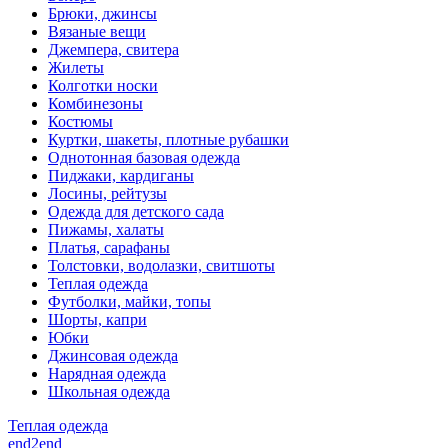
Брюки, джинсы
Вязаные вещи
Джемпера, свитера
Жилеты
Колготки носки
Комбинезоны
Костюмы
Куртки, шакеты, плотные рубашки
Однотонная базовая одежда
Пиджаки, кардиганы
Лосины, рейтузы
Одежда для детского сада
Пижамы, халаты
Платья, сарафаны
Толстовки, водолазки, свитшоты
Теплая одежда
Футболки, майки, топы
Шорты, капри
Юбки
Джинсовая одежда
Нарядная одежда
Школьная одежда
Теплая одежда
end2end