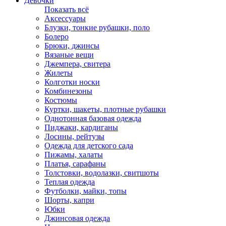
Девочки
Показать всё
Аксессуары
Блузки, тонкие рубашки, поло
Болеро
Брюки, джинсы
Вязаные вещи
Джемпера, свитера
Жилеты
Колготки носки
Комбинезоны
Костюмы
Куртки, шакеты, плотные рубашки
Однотонная базовая одежда
Пиджаки, кардиганы
Лосины, рейтузы
Одежда для детского сада
Пижамы, халаты
Платья, сарафаны
Толстовки, водолазки, свитшоты
Теплая одежда
Футболки, майки, топы
Шорты, капри
Юбки
Джинсовая одежда