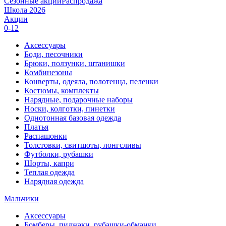
Сезонные акции
Распродажа
Школа 2026
Акции
0-12
Аксессуары
Боди, песочники
Брюки, ползунки, штанишки
Комбинезоны
Конверты, одеяла, полотенца, пеленки
Костюмы, комплекты
Нарядные, подарочные наборы
Носки, колготки, пинетки
Однотонная базовая одежда
Платья
Распашонки
Толстовки, свитшоты, лонгсливы
Футболки, рубашки
Шорты, капри
Теплая одежда
Нарядная одежда
Мальчики
Аксессуары
Бомберы, пиджаки, рубашки-обманки