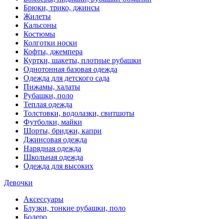
Брюки, трико, джинсы
Жилеты
Кальсоны
Костюмы
Колготки носки
Кофты, джемпера
Куртки, шакеты, плотные рубашки
Однотонная базовая одежда
Одежда для детского сада
Пижамы, халаты
Рубашки, поло
Теплая одежда
Толстовки, водолазки, свитшоты
Футболки, майки
Шорты, бриджи, капри
Джинсовая одежда
Нарядная одежда
Школьная одежда
Одежда для высоких
Девочки
Аксессуары
Блузки, тонкие рубашки, поло
Болеро