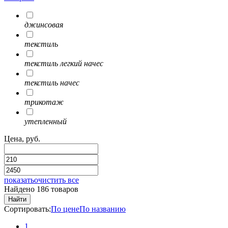
джинсовая
текстиль
текстиль легкий начес
текстиль начес
трикотаж
утепленный
Цена, руб.
показать
очистить все
Найдено 186 товаров
Найти
Сортировать:
По цене
По названию
1