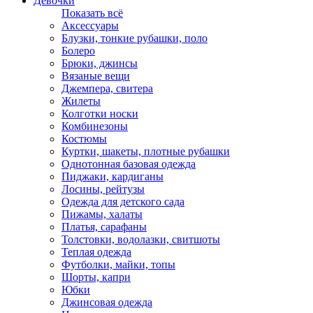
Девочки
Показать всё
Аксессуары
Блузки, тонкие рубашки, поло
Болеро
Брюки, джинсы
Вязаные вещи
Джемпера, свитера
Жилеты
Колготки носки
Комбинезоны
Костюмы
Куртки, шакеты, плотные рубашки
Однотонная базовая одежда
Пиджаки, кардиганы
Лосины, рейтузы
Одежда для детского сада
Пижамы, халаты
Платья, сарафаны
Толстовки, водолазки, свитшоты
Теплая одежда
Футболки, майки, топы
Шорты, капри
Юбки
Джинсовая одежда