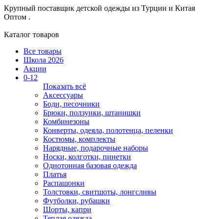
Крупный поставщик детской одежды из
Турции и Китая
Оптом .
Каталог товаров
Все товары
Школа 2026
Акции
0-12
Показать всё
Аксессуары
Боди, песочники
Брюки, ползунки, штанишки
Комбинезоны
Конверты, одеяла, полотенца, пеленки
Костюмы, комплекты
Нарядные, подарочные наборы
Носки, колготки, пинетки
Однотонная базовая одежда
Платья
Распашонки
Толстовки, свитшоты, лонгсливы
Футболки, рубашки
Шорты, капри
Теплая одежда