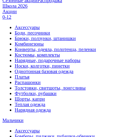
Сезонные акции
Распродажа
Школа 2026
Акции
0-12
Аксессуары
Боди, песочники
Брюки, ползунки, штанишки
Комбинезоны
Конверты, одеяла, полотенца, пеленки
Костюмы, комплекты
Нарядные, подарочные наборы
Носки, колготки, пинетки
Однотонная базовая одежда
Платья
Распашонки
Толстовки, свитшоты, лонгсливы
Футболки, рубашки
Шорты, капри
Теплая одежда
Нарядная одежда
Мальчики
Аксессуары
Бомберы, пиджаки, рубашки-обманки