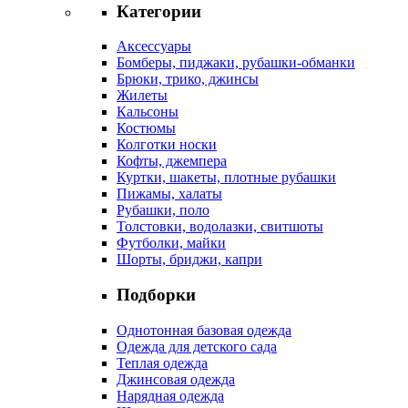
Категории
Аксессуары
Бомберы, пиджаки, рубашки-обманки
Брюки, трико, джинсы
Жилеты
Кальсоны
Костюмы
Колготки носки
Кофты, джемпера
Куртки, шакеты, плотные рубашки
Пижамы, халаты
Рубашки, поло
Толстовки, водолазки, свитшоты
Футболки, майки
Шорты, бриджи, капри
Подборки
Однотонная базовая одежда
Одежда для детского сада
Теплая одежда
Джинсовая одежда
Нарядная одежда