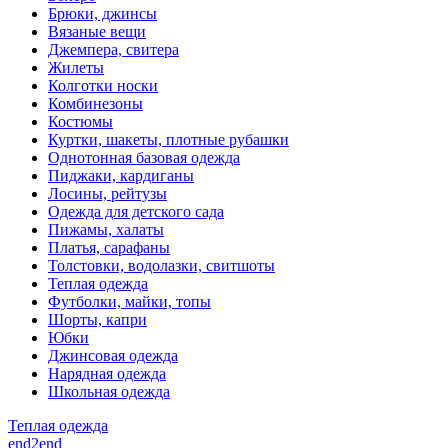
Брюки, джинсы
Вязаные вещи
Джемпера, свитера
Жилеты
Колготки носки
Комбинезоны
Костюмы
Куртки, шакеты, плотные рубашки
Однотонная базовая одежда
Пиджаки, кардиганы
Лосины, рейтузы
Одежда для детского сада
Пижамы, халаты
Платья, сарафаны
Толстовки, водолазки, свитшоты
Теплая одежда
Футболки, майки, топы
Шорты, капри
Юбки
Джинсовая одежда
Нарядная одежда
Школьная одежда
Теплая одежда
end2end