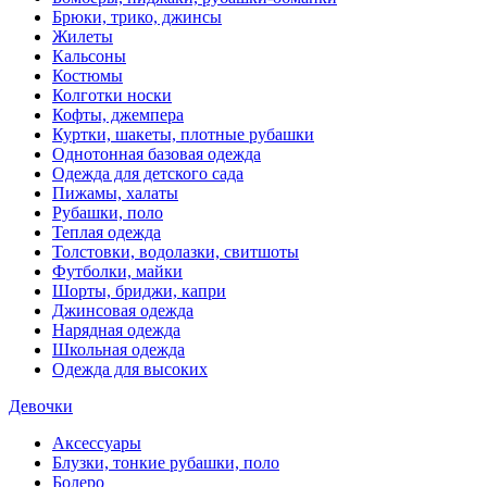
Брюки, трико, джинсы
Жилеты
Кальсоны
Костюмы
Колготки носки
Кофты, джемпера
Куртки, шакеты, плотные рубашки
Однотонная базовая одежда
Одежда для детского сада
Пижамы, халаты
Рубашки, поло
Теплая одежда
Толстовки, водолазки, свитшоты
Футболки, майки
Шорты, бриджи, капри
Джинсовая одежда
Нарядная одежда
Школьная одежда
Одежда для высоких
Девочки
Аксессуары
Блузки, тонкие рубашки, поло
Болеро