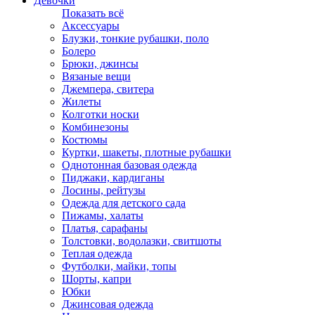
Девочки
Показать всё
Аксессуары
Блузки, тонкие рубашки, поло
Болеро
Брюки, джинсы
Вязаные вещи
Джемпера, свитера
Жилеты
Колготки носки
Комбинезоны
Костюмы
Куртки, шакеты, плотные рубашки
Однотонная базовая одежда
Пиджаки, кардиганы
Лосины, рейтузы
Одежда для детского сада
Пижамы, халаты
Платья, сарафаны
Толстовки, водолазки, свитшоты
Теплая одежда
Футболки, майки, топы
Шорты, капри
Юбки
Джинсовая одежда