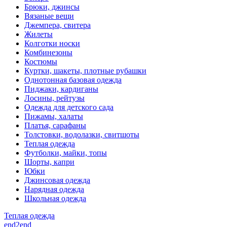
Брюки, джинсы
Вязаные вещи
Джемпера, свитера
Жилеты
Колготки носки
Комбинезоны
Костюмы
Куртки, шакеты, плотные рубашки
Однотонная базовая одежда
Пиджаки, кардиганы
Лосины, рейтузы
Одежда для детского сада
Пижамы, халаты
Платья, сарафаны
Толстовки, водолазки, свитшоты
Теплая одежда
Футболки, майки, топы
Шорты, капри
Юбки
Джинсовая одежда
Нарядная одежда
Школьная одежда
Теплая одежда
end2end