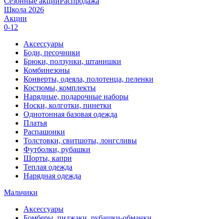
Сезонные акции
Распродажа
Школа 2026
Акции
0-12
Аксессуары
Боди, песочники
Брюки, ползунки, штанишки
Комбинезоны
Конверты, одеяла, полотенца, пеленки
Костюмы, комплекты
Нарядные, подарочные наборы
Носки, колготки, пинетки
Однотонная базовая одежда
Платья
Распашонки
Толстовки, свитшоты, лонгсливы
Футболки, рубашки
Шорты, капри
Теплая одежда
Нарядная одежда
Мальчики
Аксессуары
Бомберы, пиджаки, рубашки-обманки