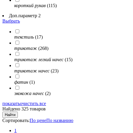
короткий рукав
(115)
Доп.параметр 2
Выбрать
текстиль
(17)
трикотаж
(268)
трикотаж легкий начес
(15)
трикотаж начес
(23)
фатин
(1)
экокожа начес
(2)
показать
очистить все
Найдено 325 товаров
Найти
Сортировать:
По цене
По названию
1