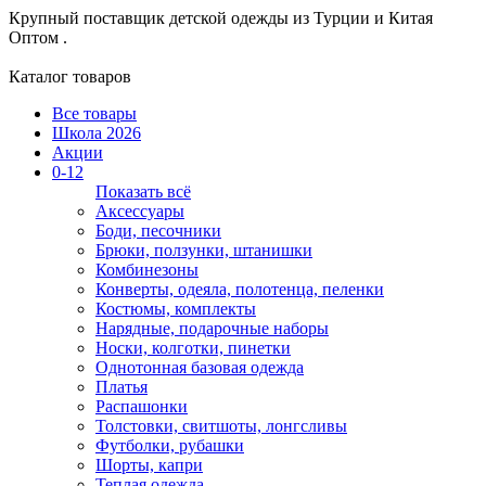
Крупный поставщик детской одежды из
Турции и Китая
Оптом .
Каталог товаров
Все товары
Школа 2026
Акции
0-12
Показать всё
Аксессуары
Боди, песочники
Брюки, ползунки, штанишки
Комбинезоны
Конверты, одеяла, полотенца, пеленки
Костюмы, комплекты
Нарядные, подарочные наборы
Носки, колготки, пинетки
Однотонная базовая одежда
Платья
Распашонки
Толстовки, свитшоты, лонгсливы
Футболки, рубашки
Шорты, капри
Теплая одежда