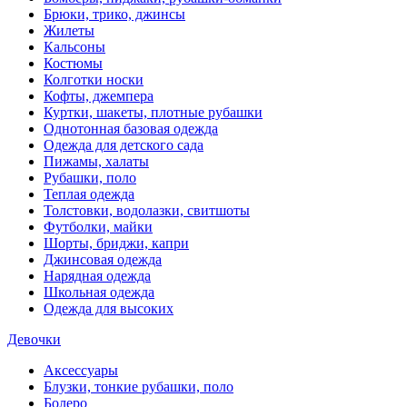
Брюки, трико, джинсы
Жилеты
Кальсоны
Костюмы
Колготки носки
Кофты, джемпера
Куртки, шакеты, плотные рубашки
Однотонная базовая одежда
Одежда для детского сада
Пижамы, халаты
Рубашки, поло
Теплая одежда
Толстовки, водолазки, свитшоты
Футболки, майки
Шорты, бриджи, капри
Джинсовая одежда
Нарядная одежда
Школьная одежда
Одежда для высоких
Девочки
Аксессуары
Блузки, тонкие рубашки, поло
Болеро