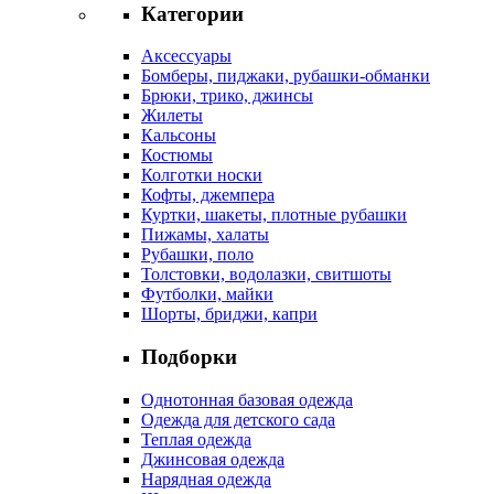
Категории
Аксессуары
Бомберы, пиджаки, рубашки-обманки
Брюки, трико, джинсы
Жилеты
Кальсоны
Костюмы
Колготки носки
Кофты, джемпера
Куртки, шакеты, плотные рубашки
Пижамы, халаты
Рубашки, поло
Толстовки, водолазки, свитшоты
Футболки, майки
Шорты, бриджи, капри
Подборки
Однотонная базовая одежда
Одежда для детского сада
Теплая одежда
Джинсовая одежда
Нарядная одежда