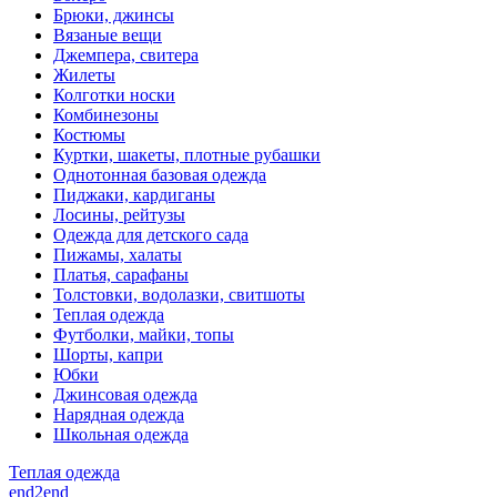
Брюки, джинсы
Вязаные вещи
Джемпера, свитера
Жилеты
Колготки носки
Комбинезоны
Костюмы
Куртки, шакеты, плотные рубашки
Однотонная базовая одежда
Пиджаки, кардиганы
Лосины, рейтузы
Одежда для детского сада
Пижамы, халаты
Платья, сарафаны
Толстовки, водолазки, свитшоты
Теплая одежда
Футболки, майки, топы
Шорты, капри
Юбки
Джинсовая одежда
Нарядная одежда
Школьная одежда
Теплая одежда
end2end