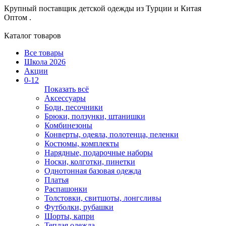
Крупный поставщик детской одежды из
Турции и Китая
Оптом .
Каталог товаров
Все товары
Школа 2026
Акции
0-12
Показать всё
Аксессуары
Боди, песочники
Брюки, ползунки, штанишки
Комбинезоны
Конверты, одеяла, полотенца, пеленки
Костюмы, комплекты
Нарядные, подарочные наборы
Носки, колготки, пинетки
Однотонная базовая одежда
Платья
Распашонки
Толстовки, свитшоты, лонгсливы
Футболки, рубашки
Шорты, капри
Теплая одежда