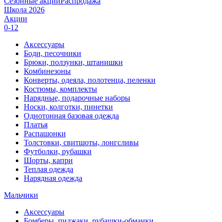
Сезонные акции
Распродажа
Школа 2026
Акции
0-12
Аксессуары
Боди, песочники
Брюки, ползунки, штанишки
Комбинезоны
Конверты, одеяла, полотенца, пеленки
Костюмы, комплекты
Нарядные, подарочные наборы
Носки, колготки, пинетки
Однотонная базовая одежда
Платья
Распашонки
Толстовки, свитшоты, лонгсливы
Футболки, рубашки
Шорты, капри
Теплая одежда
Нарядная одежда
Мальчики
Аксессуары
Бомберы, пиджаки, рубашки-обманки