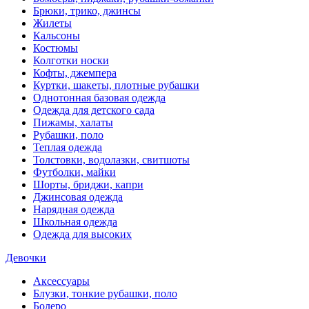
Брюки, трико, джинсы
Жилеты
Кальсоны
Костюмы
Колготки носки
Кофты, джемпера
Куртки, шакеты, плотные рубашки
Однотонная базовая одежда
Одежда для детского сада
Пижамы, халаты
Рубашки, поло
Теплая одежда
Толстовки, водолазки, свитшоты
Футболки, майки
Шорты, бриджи, капри
Джинсовая одежда
Нарядная одежда
Школьная одежда
Одежда для высоких
Девочки
Аксессуары
Блузки, тонкие рубашки, поло
Болеро