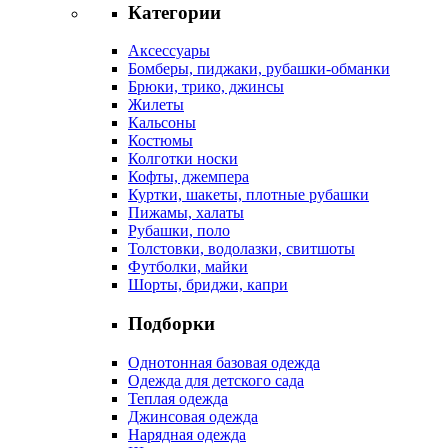
Категории
Аксессуары
Бомберы, пиджаки, рубашки-обманки
Брюки, трико, джинсы
Жилеты
Кальсоны
Костюмы
Колготки носки
Кофты, джемпера
Куртки, шакеты, плотные рубашки
Пижамы, халаты
Рубашки, поло
Толстовки, водолазки, свитшоты
Футболки, майки
Шорты, бриджи, капри
Подборки
Однотонная базовая одежда
Одежда для детского сада
Теплая одежда
Джинсовая одежда
Нарядная одежда