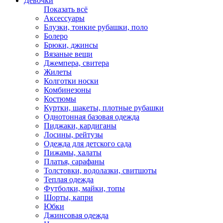
Девочки
Показать всё
Аксессуары
Блузки, тонкие рубашки, поло
Болеро
Брюки, джинсы
Вязаные вещи
Джемпера, свитера
Жилеты
Колготки носки
Комбинезоны
Костюмы
Куртки, шакеты, плотные рубашки
Однотонная базовая одежда
Пиджаки, кардиганы
Лосины, рейтузы
Одежда для детского сада
Пижамы, халаты
Платья, сарафаны
Толстовки, водолазки, свитшоты
Теплая одежда
Футболки, майки, топы
Шорты, капри
Юбки
Джинсовая одежда