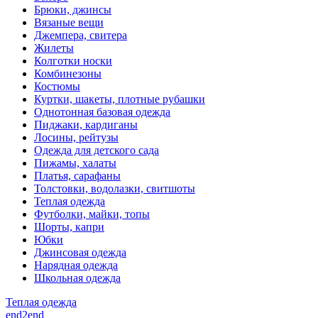
Брюки, джинсы
Вязаные вещи
Джемпера, свитера
Жилеты
Колготки носки
Комбинезоны
Костюмы
Куртки, шакеты, плотные рубашки
Однотонная базовая одежда
Пиджаки, кардиганы
Лосины, рейтузы
Одежда для детского сада
Пижамы, халаты
Платья, сарафаны
Толстовки, водолазки, свитшоты
Теплая одежда
Футболки, майки, топы
Шорты, капри
Юбки
Джинсовая одежда
Нарядная одежда
Школьная одежда
Теплая одежда
end2end