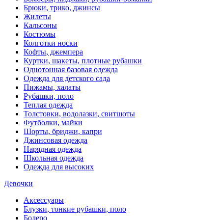
Брюки, трико, джинсы
Жилеты
Кальсоны
Костюмы
Колготки носки
Кофты, джемпера
Куртки, шакеты, плотные рубашки
Однотонная базовая одежда
Одежда для детского сада
Пижамы, халаты
Рубашки, поло
Теплая одежда
Толстовки, водолазки, свитшоты
Футболки, майки
Шорты, бриджи, капри
Джинсовая одежда
Нарядная одежда
Школьная одежда
Одежда для высоких
Девочки
Аксессуары
Блузки, тонкие рубашки, поло
Болеро