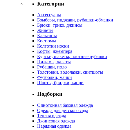
Категории
Аксессуары
Бомберы, пиджаки, рубашки-обманки
Брюки, трико, джинсы
Жилеты
Кальсоны
Костюмы
Колготки носки
Кофты, джемпера
Куртки, шакеты, плотные рубашки
Пижамы, халаты
Рубашки, поло
Толстовки, водолазки, свитшоты
Футболки, майки
Шорты, бриджи, капри
Подборки
Однотонная базовая одежда
Одежда для детского сада
Теплая одежда
Джинсовая одежда
Нарядная одежда