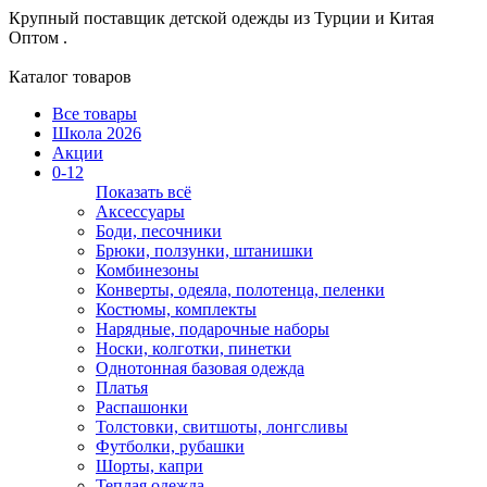
Крупный поставщик детской одежды из
Турции и Китая
Оптом .
Каталог товаров
Все товары
Школа 2026
Акции
0-12
Показать всё
Аксессуары
Боди, песочники
Брюки, ползунки, штанишки
Комбинезоны
Конверты, одеяла, полотенца, пеленки
Костюмы, комплекты
Нарядные, подарочные наборы
Носки, колготки, пинетки
Однотонная базовая одежда
Платья
Распашонки
Толстовки, свитшоты, лонгсливы
Футболки, рубашки
Шорты, капри
Теплая одежда