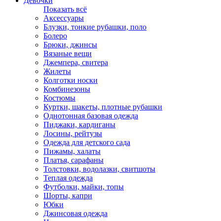
Девочки
Показать всё
Аксессуары
Блузки, тонкие рубашки, поло
Болеро
Брюки, джинсы
Вязаные вещи
Джемпера, свитера
Жилеты
Колготки носки
Комбинезоны
Костюмы
Куртки, шакеты, плотные рубашки
Однотонная базовая одежда
Пиджаки, кардиганы
Лосины, рейтузы
Одежда для детского сада
Пижамы, халаты
Платья, сарафаны
Толстовки, водолазки, свитшоты
Теплая одежда
Футболки, майки, топы
Шорты, капри
Юбки
Джинсовая одежда