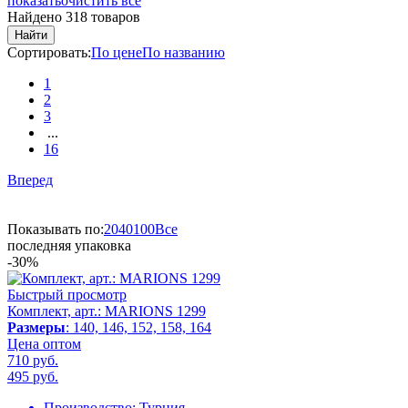
показать
очистить все
Найдено 318 товаров
Найти
Сортировать:
По цене
По названию
1
2
3
...
16
Вперед
Показывать по:
20
40
100
Все
последняя упаковка
-30%
Быстрый просмотр
Комплект, арт.: MARIONS 1299
Размеры
: 140, 146, 152, 158, 164
Цена оптом
710 руб.
495
руб.
Производство:
Турция