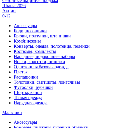
Сезонные акции
Распродажа
Школа 2026
Акции
0-12
Аксессуары
Боди, песочники
Брюки, ползунки, штанишки
Комбинезоны
Конверты, одеяла, полотенца, пеленки
Костюмы, комплекты
Нарядные, подарочные наборы
Носки, колготки, пинетки
Однотонная базовая одежда
Платья
Распашонки
Толстовки, свитшоты, лонгсливы
Футболки, рубашки
Шорты, капри
Теплая одежда
Нарядная одежда
Мальчики
Аксессуары
Бомберы, пиджаки, рубашки-обманки